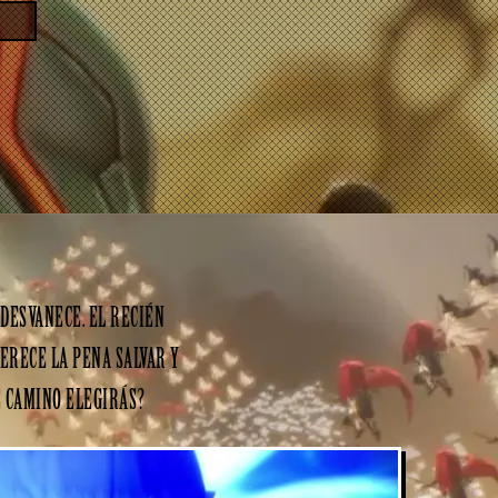
DESVANECE. EL RECIÉN
MERECE LA PENA SALVAR Y
É CAMINO ELEGIRÁS?