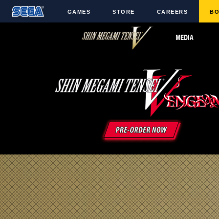
GAMES
STORE
CAREERS
BO
MEDIA
LATEST TITLES
FRANCHISES
Sonic Superstars
Sonic The Hedgehog
Persona 5 Tactica
Yakuza
Samba de Amigo
Phantasy Star Online 2
Demon Slayer
Persona
Persona 3 Reload
Demon Slayer
Unicorn Overlord
Two Point
Like A Dragon: Infinite
Etrian Odyssey
Wealth
All SEGA Games
Company of Heroes 3
All Atlus Games
Football Manager 2024