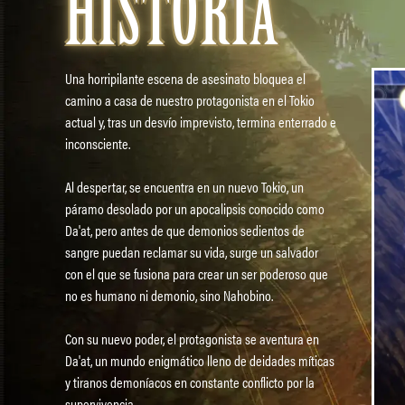
HISTORIA
Una horripilante escena de asesinato bloquea el
camino a casa de nuestro protagonista en el Tokio
actual y, tras un desvío imprevisto, termina enterrado e
inconsciente.
Al despertar, se encuentra en un nuevo Tokio, un
páramo desolado por un apocalipsis conocido como
Da'at, pero antes de que demonios sedientos de
sangre puedan reclamar su vida, surge un salvador
con el que se fusiona para crear un ser poderoso que
no es humano ni demonio, sino Nahobino.
Con su nuevo poder, el protagonista se aventura en
Da'at, un mundo enigmático lleno de deidades míticas
y tiranos demoníacos en constante conflicto por la
supervivencia.